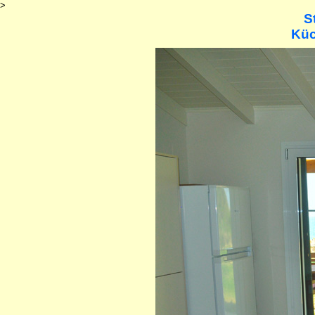
>
S
Küc