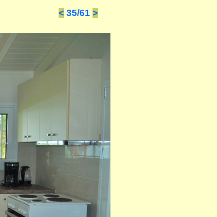
<
35/61
>