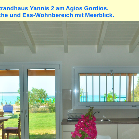
trandhaus Yannis 2 am Agios Gordios.
he und Ess-Wohnbereich mit Meerblick.