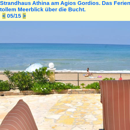
Strandhaus Athina am Agios Gordios. Das Ferienh
tollem Meerblick über die Bucht.
<
05/15
>