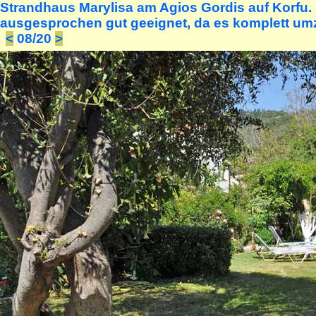
Strandhaus Marylisa am Agios Gordis auf Korfu. 
ausgesprochen gut geeignet, da es komplett umz
<
08/20
>