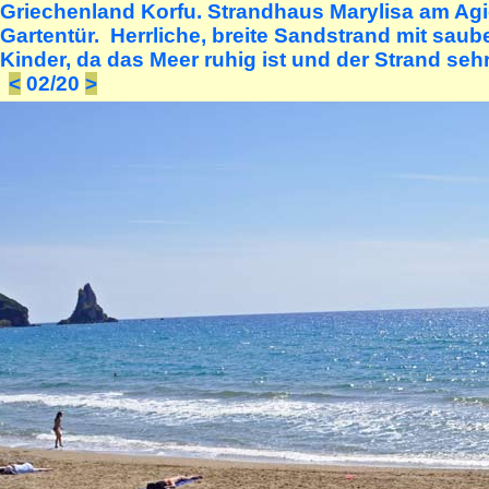
Griechenland Korfu. Strandhaus Marylisa am Agio
Gartentür. Herrliche, breite Sandstrand mit saub
Kinder, da das Meer ruhig ist und der Strand sehr
<
02/20
>