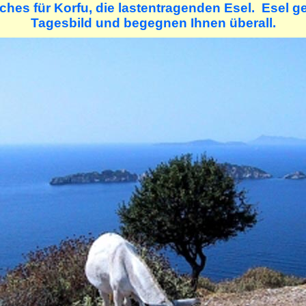
ches für Korfu, die lastentragenden Esel. Esel 
Tagesbild und begegnen Ihnen überall.