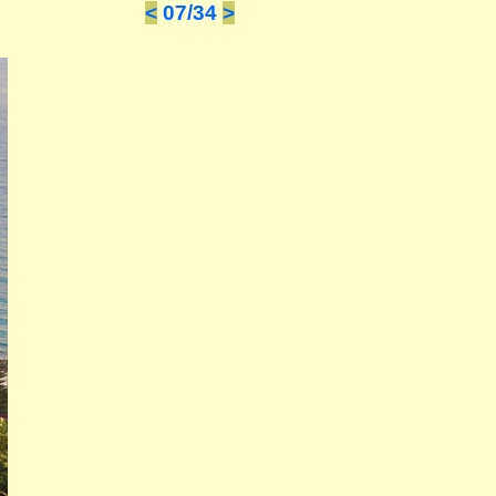
<
07/34
>