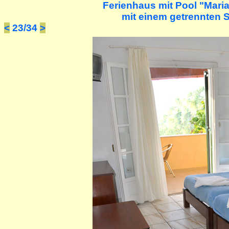
Ferienhaus mit Pool "Mari
mit einem getrennten S
<
23/34
>