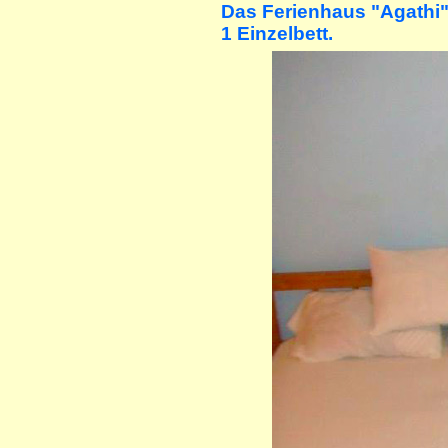
Das Ferienhaus "Agathi"
1 Einzelbett.