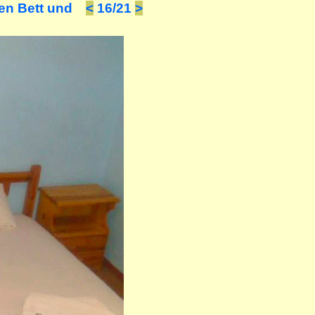
en Bett und
<
16/21
>