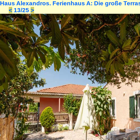
Haus Alexandros. Ferienhaus A: Die große Terra
<
13/25
>