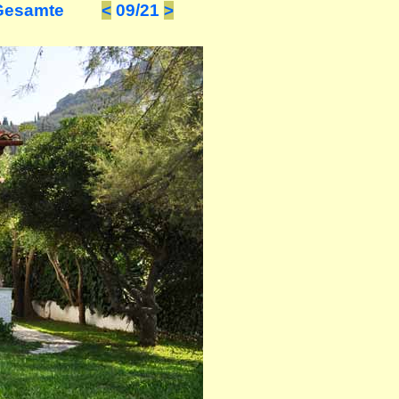
 Gesamte
<
09/21
>