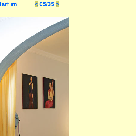
arf im
<
05/35
>